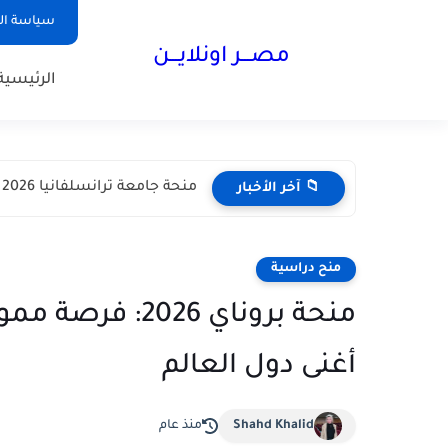
سياسة ا
مصـــر اونلايـــن
الرئيسية
منحة جامعة ترانسلفانيا 2026 في رومانيا | دراسة مجانية مع...
📁 آخر الأخبار
منح دراسية
منحة بروناي 026
أغنى دول العالم
Shahd Khalid
منذ عام