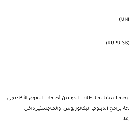
 بروناي دار السلام 2026–2027 تُعد فرصة استثنائية للطلاب الدوليين أصحاب التفوق الأكاديمي
حة برامج
الدبلوم، البكالوريوس، والماجستير
داخل