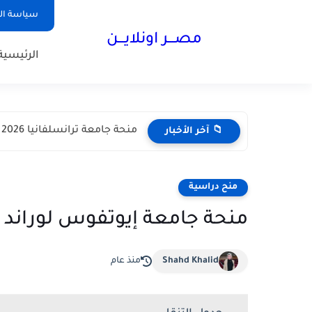
سياسة ا
مصـــر اونلايـــن
الرئيسية
منحة جامعة ترانسلفانيا 2026 في رومانيا | دراسة مجانية مع...
📁 آخر الأخبار
منح دراسية
منحة جامعة إيوتفوس لوراند 2026 في هنغاريا | تمويل كامل
Shahd Khalid
منذ عام