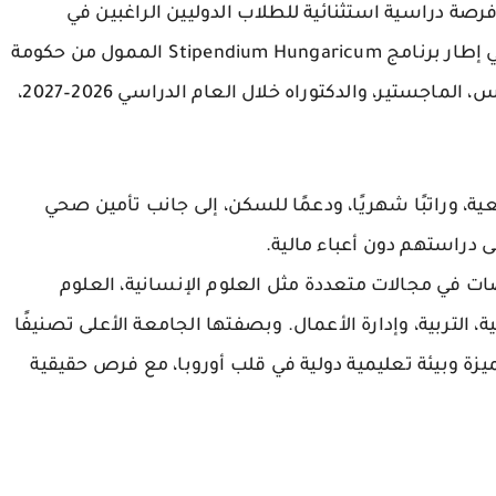
قدم منحة جامعة إيوتفوس لوراند (ELTE) 2026 فرصة دراسية استثنائية للطلاب الدوليين الراغبين في
استكمال دراستهم الجامعية في أوروبا، وذلك في إطار برنامج Stipendium Hungaricum الممول من حكومة
س، الماجستير، والدكتوراه
خلال العام الدراسي 2026–2027،
ة، وراتبًا شهريًا، ودعمًا للسكن، إلى جانب تأمين صحي
ى دراستهم دون أعباء مالية.
 التخصصات في مجالات متعددة مثل العلوم الإنسانية، العلوم
، التربية، وإدارة الأعمال. وبصفتها الجامعة الأعلى تصنيفًا
ميزة وبيئة تعليمية دولية في قلب أوروبا، مع فرص حقيقية