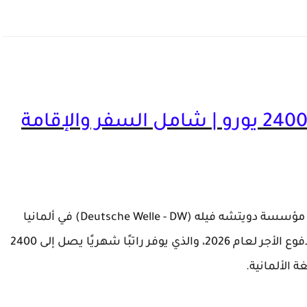
تدريب مهني في ألمانيا براتب 2400 يورو | شامل السفر والإقامة
ة: مؤسسة
دويتشه فيله (Deutsche Welle - DW)
في ألمانيا
ر راتبًا شهريًا يصل إلى
2400
 الألمانية.