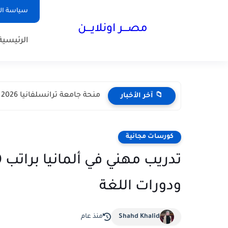
سياسة ا
مصـــر اونلايـــن
الرئيسية
منحة جامعة ترانسلفانيا 2026 في رومانيا | دراسة مجانية مع...
📁 آخر الأخبار
كورسات مجانية
ودورات اللغة
Shahd Khalid
منذ عام