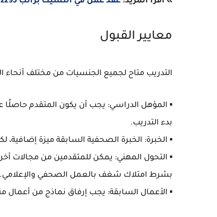
» اقرأ المزيد:
عقد عمل في التشيك براتب 2295 يورو لمدة سنتين | بتمويل كامل وتأشيرة عمل
معايير القبول
التدريب متاح لجميع الجنسيات من مختلف أنحاء الع
▪️
المؤهل الدراسي:
يجب أن يكون المتقدم حاصلًا ع
بدء التدريب.
▪️
الخبرة:
الخبرة الصحفية السابقة ميزة إضافية، لك
▪️
التحول المهني:
يمكن للمتقدمين من مجالات أخرى م
بشرط امتلاك شغف بالعمل الصحفي والإعلامي.
▪️
الأعمال السابقة:
يجب إرفاق نماذج من أعمال منش