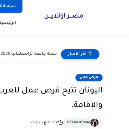
سياسة ا
مصـــر اونلايـــن
الرئيسية
منحة جامعة ترانسلفانيا 2026 في رومانيا | دراسة مجانية مع...
📁 آخر الأخبار
فرص عمل
اليونان تتيح فرص عمل للعرب 
والإقامة.
Shahd Khalid
منذ بضع سنوات