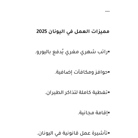
---
مميزات العمل في اليونان 2025
▪️راتب شهري مغري يُدفع باليورو.
▪️حوافز ومكافآت إضافية.
▪️تغطية كاملة لتذاكر الطيران.
▪️إقامة مجانية.
▪️تأشيرة عمل قانونية في اليونان.