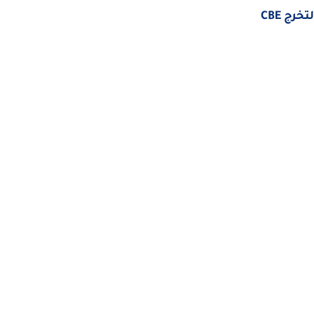
رج CBE